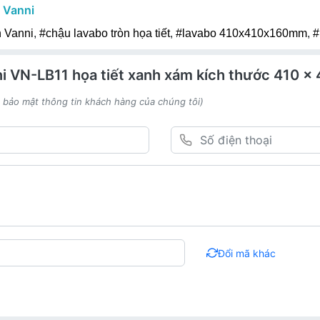
u
Vanni
n Vanni
,
#chậu lavabo tròn họa tiết
,
#lavabo 410x410x160mm
,
#
ni VN-LB11 họa tiết xanh xám kích thước 410 
h bảo mật thông tin khách hàng của chúng tôi)
Đổi mã khác