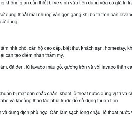
 không gian cần thiết bị vệ sinh vừa tiện dụng vừa có giá trị tra
 dụng thoải mái nhưng vẫn gọn gàng khi bố trí trên bàn lavabo.
 sử dụng.
ắm nhà phố, căn hộ cao cấp, biệt thự, khách sạn, homestay, kh
mại cần tạo điểm nhấn thẩm mỹ.
ám, đá đen, tủ lavabo màu gỗ, gương tròn và vòi lavabo thân c
chuẩn bị mặt bàn chắc chắn, khoét lỗ thoát nước đúng vị trí và 
vabo và khoảng thao tác phía trước để sử dụng thuận tiện.
và dung dịch phù hợp. Cần làm sạch lòng chậu, lỗ thoát nước v