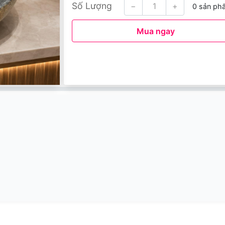
Số Lượng
−
+
0 sản ph
Mua ngay