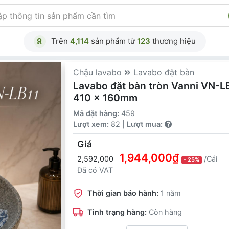
Trên
4,114
sản phẩm từ
123
thương hiệu
Chậu lavabo
Lavabo đặt bàn
Lavabo đặt bàn tròn Vanni VN-LB
410 x 160mm
Mã đặt hàng:
459
Lượt xem:
82 |
Lượt mua:
Giá
1,944,000₫
2,592,000
/Cái
- 25%
Đã có VAT
Thời gian bảo hành:
1 năm
Tình trạng hàng:
Còn hàng