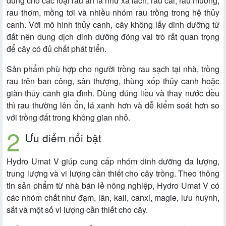
dùng cho các loại rau ăn lá như xà lách, rau cải, rau muống,
rau thơm, mồng tơi và nhiều nhóm rau trồng trong hệ thủy
canh. Với mô hình thủy canh, cây không lấy dinh dưỡng từ
đất nên dung dịch dinh dưỡng đóng vai trò rất quan trọng
để cây có đủ chất phát triển.
Sản phẩm phù hợp cho người trồng rau sạch tại nhà, trồng
rau trên ban công, sân thượng, thùng xốp thủy canh hoặc
giàn thủy canh gia đình. Dùng đúng liều và thay nước đều
thì rau thường lên ổn, lá xanh hơn và dễ kiểm soát hơn so
với trồng đất trong không gian nhỏ.
Ưu điểm nổi bật
Hydro Umat V giúp cung cấp nhóm dinh dưỡng đa lượng,
trung lượng và vi lượng cần thiết cho cây trồng. Theo thông
tin sản phẩm từ nhà bán lẻ nông nghiệp, Hydro Umat V có
các nhóm chất như đạm, lân, kali, canxi, magie, lưu huỳnh,
sắt và một số vi lượng cần thiết cho cây.