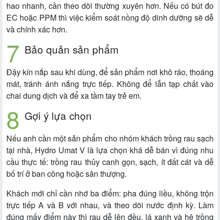
hao nhanh, cần theo dõi thường xuyên hơn. Nếu có bút đo
EC hoặc PPM thì việc kiểm soát nồng độ dinh dưỡng sẽ dễ
và chính xác hơn.
Bảo quản sản phẩm
Đậy kín nắp sau khi dùng, để sản phẩm nơi khô ráo, thoáng
mát, tránh ánh nắng trực tiếp. Không để lẫn tạp chất vào
chai dung dịch và để xa tầm tay trẻ em.
Gợi ý lựa chọn
Nếu anh cần một sản phẩm cho nhóm khách trồng rau sạch
tại nhà, Hydro Umat V là lựa chọn khá dễ bán vì đúng nhu
cầu thực tế: trồng rau thủy canh gọn, sạch, ít đất cát và dễ
bố trí ở ban công hoặc sân thượng.
Khách mới chỉ cần nhớ ba điểm: pha đúng liều, không trộn
trực tiếp A và B với nhau, và theo dõi nước định kỳ. Làm
đúng mấy điểm này thì rau dễ lên đều, lá xanh và hệ trồng