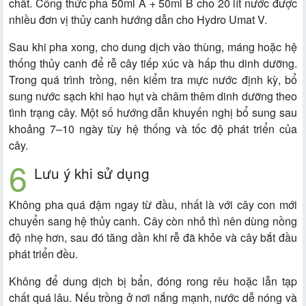
chất. Công thức pha 50ml A + 50ml B cho 20 lít nước được
nhiều đơn vị thủy canh hướng dẫn cho Hydro Umat V.
Sau khi pha xong, cho dung dịch vào thùng, máng hoặc hệ
thống thủy canh để rễ cây tiếp xúc và hấp thu dinh dưỡng.
Trong quá trình trồng, nên kiểm tra mực nước định kỳ, bổ
sung nước sạch khi hao hụt và châm thêm dinh dưỡng theo
tình trạng cây. Một số hướng dẫn khuyến nghị bổ sung sau
khoảng 7–10 ngày tùy hệ thống và tốc độ phát triển của
cây.
Lưu ý khi sử dụng
Không pha quá đậm ngay từ đầu, nhất là với cây con mới
chuyển sang hệ thủy canh. Cây còn nhỏ thì nên dùng nồng
độ nhẹ hơn, sau đó tăng dần khi rễ đã khỏe và cây bắt đầu
phát triển đều.
Không để dung dịch bị bẩn, đóng rong rêu hoặc lẫn tạp
chất quá lâu. Nếu trồng ở nơi nắng mạnh, nước dễ nóng và