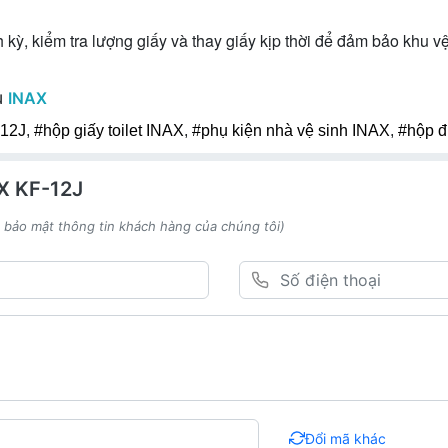
 kỳ, kiểm tra lượng giấy và thay giấy kịp thời để đảm bảo khu 
u
INAX
12J
,
#hộp giấy toilet INAX
,
#phụ kiện nhà vệ sinh INAX
,
#hộp đ
AX KF-12J
h bảo mật thông tin khách hàng của chúng tôi)
Đổi mã khác