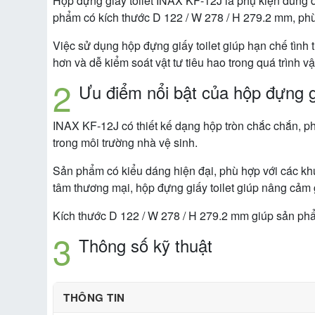
Hộp đựng giấy toilet INAX KF-12J là phụ kiện dùng đ
phẩm có kích thước D 122 / W 278 / H 279.2 mm, phù
Việc sử dụng hộp đựng giấy toilet giúp hạn chế tình 
hơn và dễ kiểm soát vật tư tiêu hao trong quá trình v
Ưu điểm nổi bật của hộp đựng g
INAX KF-12J có thiết kế dạng hộp tròn chắc chắn, phù
trong môi trường nhà vệ sinh.
Sản phẩm có kiểu dáng hiện đại, phù hợp với các kh
tâm thương mại, hộp đựng giấy toilet giúp nâng cảm
Kích thước D 122 / W 278 / H 279.2 mm giúp sản phẩ
Thông số kỹ thuật
THÔNG TIN