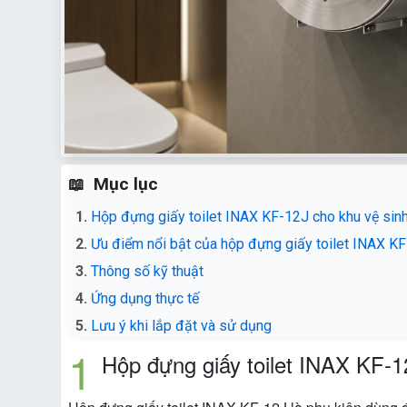
Mục lục
Hộp đựng giấy toilet INAX KF-12J cho khu vệ sin
Ưu điểm nổi bật của hộp đựng giấy toilet INAX K
Thông số kỹ thuật
Ứng dụng thực tế
Lưu ý khi lắp đặt và sử dụng
Hộp đựng giấy toilet INAX KF-1