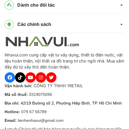
Dành cho đối tác
Các chính sách
Nhavui.com cung cấp vật tư xây dựng, thiết bị điện nước, vật
liệu hoàn thiện, nội thất và đồ trang trí cho ngôi nhà. Mua sắm
đầy đủ từ xây thô đến hoàn thiện.
CÔNG TY TNHH 1RETAIL
Vận hành bởi:
Mã số thuế:
0319075095
Địa chỉ:
42/19 Đường số 2, Phường Hiệp Bình, TP. Hồ Chí Minh
Hotline:
079 67 56789
Email:
lienhenhavui@gmail.com
Lưu ý:
Chúng tôi chỉ bán hàng trực tuyến và giao hàng trực tiếp