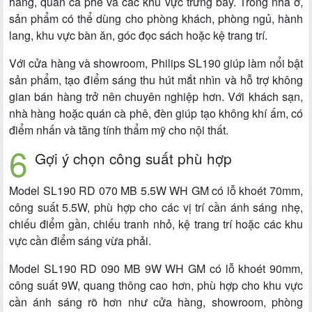
hàng, quán cà phê và các khu vực trưng bày. Trong nhà ở,
sản phẩm có thể dùng cho phòng khách, phòng ngủ, hành
lang, khu vực bàn ăn, góc đọc sách hoặc kệ trang trí.
Với cửa hàng và showroom, Philips SL190 giúp làm nổi bật
sản phẩm, tạo điểm sáng thu hút mắt nhìn và hỗ trợ không
gian bán hàng trở nên chuyên nghiệp hơn. Với khách sạn,
nhà hàng hoặc quán cà phê, đèn giúp tạo không khí ấm, có
điểm nhấn và tăng tính thẩm mỹ cho nội thất.
Gợi ý chọn công suất phù hợp
Model SL190 RD 070 MB 5.5W WH GM có lỗ khoét 70mm,
công suất 5.5W, phù hợp cho các vị trí cần ánh sáng nhẹ,
chiếu điểm gần, chiếu tranh nhỏ, kệ trang trí hoặc các khu
vực cần điểm sáng vừa phải.
Model SL190 RD 090 MB 9W WH GM có lỗ khoét 90mm,
công suất 9W, quang thông cao hơn, phù hợp cho khu vực
cần ánh sáng rõ hơn như cửa hàng, showroom, phòng