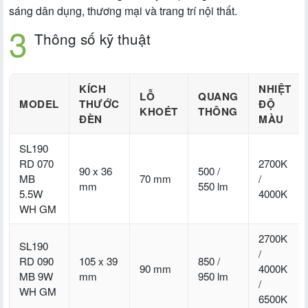
sáng dân dụng, thương mại và trang trí nội thất.
Thông số kỹ thuật
KÍCH
NHIỆT
LỖ
QUANG
MODEL
THƯỚC
ĐỘ
KHOÉT
THÔNG
ĐÈN
MÀU
SL190
RD 070
2700K
90 x 36
500 /
MB
70 mm
/
mm
550 lm
5.5W
4000K
WH GM
2700K
SL190
/
RD 090
105 x 39
850 /
90 mm
4000K
MB 9W
mm
950 lm
/
WH GM
6500K