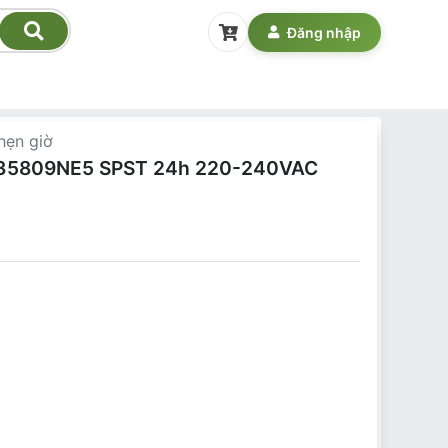
Đăng nhập
hẹn giờ
TB35809NE5 SPST 24h 220-240VAC