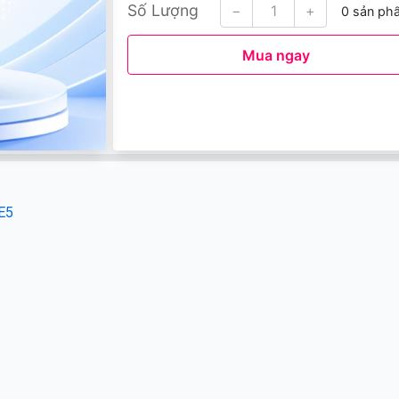
Số Lượng
−
+
0 sản ph
Mua ngay
E5