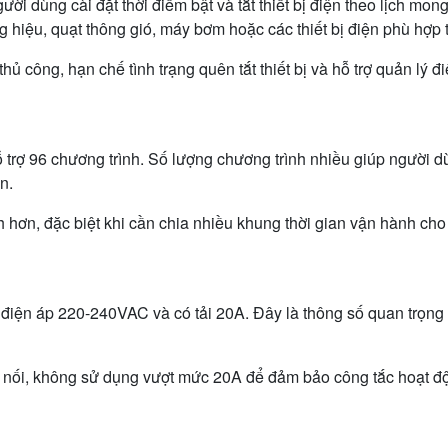
i dùng cài đặt thời điểm bật và tắt thiết bị điện theo lịch m
hiệu, quạt thông gió, máy bơm hoặc các thiết bị điện phù hợp t
thủ công, hạn chế tình trạng quên tắt thiết bị và hỗ trợ quản lý 
rợ 96 chương trình. Số lượng chương trình nhiều giúp người dùng
n.
h hơn, đặc biệt khi cần chia nhiều khung thời gian vận hành cho t
 áp 220-240VAC và có tải 20A. Đây là thông số quan trọng cần
n kết nối, không sử dụng vượt mức 20A để đảm bảo công tắc hoạt đ