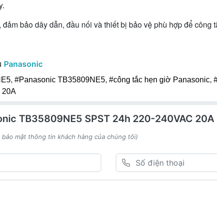
y.
đảm bảo dây dẫn, đầu nối và thiết bị bảo vệ phù hợp để công tắ
u
Panasonic
NE5
,
#Panasonic TB35809NE5
,
#công tắc hẹn giờ Panasonic
,
ờ 20A
sonic TB35809NE5 SPST 24h 220-240VAC 20A
h bảo mật thông tin khách hàng của chúng tôi)