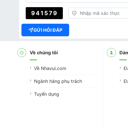
941579
GỬI HỎI ĐÁP
Về chúng tôi
Dàn
Về Nhavui.com
Đ
Ngành hàng phụ trách
Đ
Tuyển dụng