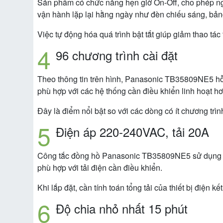
Sản phẩm có chức năng hẹn giờ On-Off, cho phép ngườ
vận hành lặp lại hằng ngày như đèn chiếu sáng, bảng 
Việc tự động hóa quá trình bật tắt giúp giảm thao tác 
96 chương trình cài đặt
Theo thông tin trên hình, Panasonic TB35809NE5 hỗ t
phù hợp với các hệ thống cần điều khiển linh hoạt hơ
Đây là điểm nổi bật so với các dòng có ít chương trìn
Điện áp 220-240VAC, tải 20A
Công tắc đồng hồ Panasonic TB35809NE5 sử dụng điện
phù hợp với tải điện cần điều khiển.
Khi lắp đặt, cần tính toán tổng tải của thiết bị điệ
Độ chia nhỏ nhất 15 phút