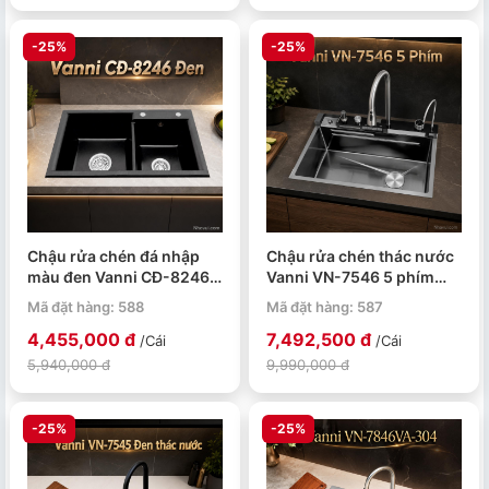
-25%
-25%
Chậu rửa chén đá nhập
Chậu rửa chén thác nước
màu đen Vanni CĐ-8246 2
Vanni VN-7546 5 phím
hộc 820x460x220mm
inox 304
Mã đặt hàng: 588
Mã đặt hàng: 587
750x450x230mm
4,455,000 đ
7,492,500 đ
/Cái
/Cái
5,940,000 đ
9,990,000 đ
-25%
-25%