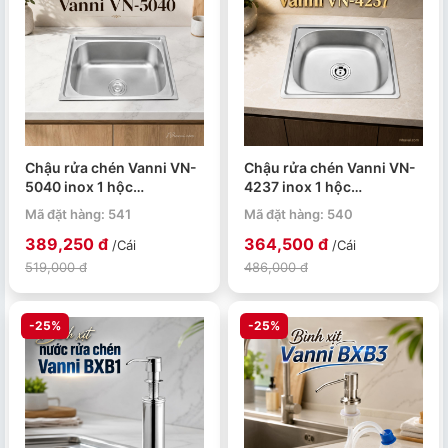
Chậu rửa chén Vanni VN-
Chậu rửa chén Vanni VN-
5040 inox 1 hộc
4237 inox 1 hộc
500x400x230mm
420x370x230mm
Mã đặt hàng: 541
Mã đặt hàng: 540
389,250 đ
364,500 đ
/Cái
/Cái
519,000 đ
486,000 đ
-25%
-25%