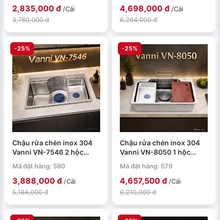
2,835,000 đ
4,698,000 đ
/Cái
/Cái
3,780,000 đ
6,264,000 đ
-25%
-25%
Chậu rửa chén inox 304
Chậu rửa chén inox 304
Vanni VN-7546 2 hộc
Vanni VN-8050 1 hộc
750x460x210mm
800x500x230mm
Mã đặt hàng: 580
Mã đặt hàng: 579
3,888,000 đ
4,657,500 đ
/Cái
/Cái
5,184,000 đ
6,210,000 đ