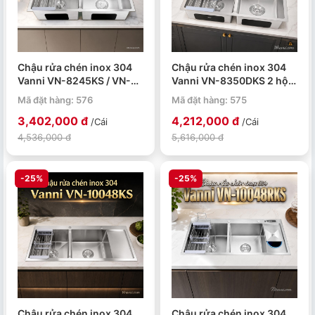
Chậu rửa chén inox 304
Chậu rửa chén inox 304
Vanni VN-8245KS / VN-
Vanni VN-8350DKS 2 hộc
10050KS 2 hộc có khay
830x500x230mm
Mã đặt hàng: 576
Mã đặt hàng: 575
ráo
3,402,000 đ
4,212,000 đ
/Cái
/Cái
4,536,000 đ
5,616,000 đ
-25%
-25%
Chậu rửa chén inox 304
Chậu rửa chén inox 304