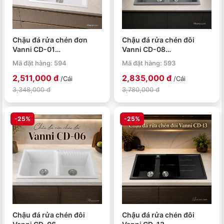
Chậu đá rửa chén đơn
Chậu đá rửa chén đôi
Vanni CD-01
Vanni CD-08
750x490x220mm màu
920x480x220mm màu
Mã đặt hàng: 594
Mã đặt hàng: 593
trắng
xám
2,511,000 đ
2,835,000 đ
/Cái
/Cái
3,348,000 đ
3,780,000 đ
-25%
-25%
Chậu đá rửa chén đôi
Chậu đá rửa chén đôi