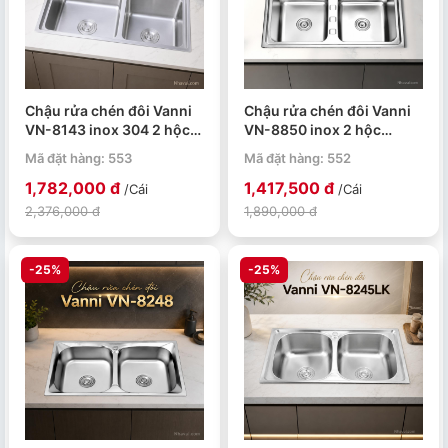
Chậu rửa chén đôi Vanni
Chậu rửa chén đôi Vanni
VN-8143 inox 304 2 hộc
VN-8850 inox 2 hộc
810x430x230mm
880x500x230mm
Mã đặt hàng: 553
Mã đặt hàng: 552
1,782,000 đ
1,417,500 đ
/Cái
/Cái
2,376,000 đ
1,890,000 đ
-25%
-25%