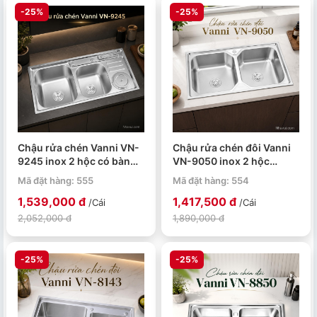
-25%
-25%
Chậu rửa chén Vanni VN-
Chậu rửa chén đôi Vanni
9245 inox 2 hộc có bàn
VN-9050 inox 2 hộc
phụ 920x450x230mm
900x500x230mm
Mã đặt hàng: 555
Mã đặt hàng: 554
1,539,000 đ
1,417,500 đ
/Cái
/Cái
2,052,000 đ
1,890,000 đ
-25%
-25%