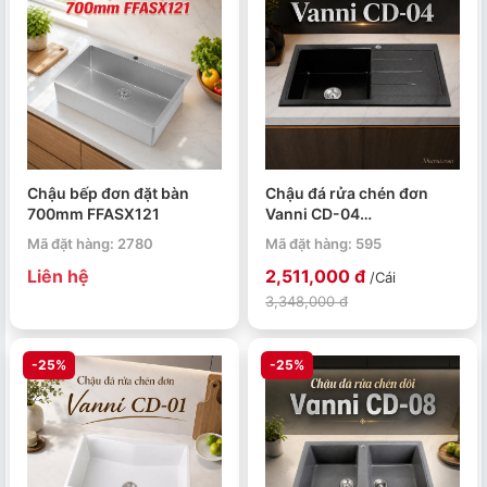
Chậu bếp đơn đặt bàn
Chậu đá rửa chén đơn
700mm FFASX121
Vanni CD-04
840x480x220mm màu
Mã đặt hàng: 2780
Mã đặt hàng: 595
đen
Liên hệ
2,511,000 đ
/Cái
3,348,000 đ
-25%
-25%