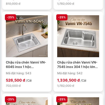
810,000 đ
1,782,000 đ
-25%
-25%
Chậu rửa chén Vanni VN-
Chậu rửa chén Vanni VN-
6045 inox 1 hộc
7545 inox 304 1 hộc lớn
600x450x230mm
750x450x230mm
Mã đặt hàng: 543
Mã đặt hàng: 542
526,500 đ
1,336,500 đ
/Cái
/Cái
702,000 đ
1,782,000 đ
-25%
-25%