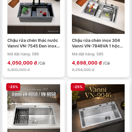
Chậu rửa chén thác nước
Chậu rửa chén inox 304
Vanni VN-7545 Đen inox
Vanni VN-7846VA 1 hộc
304 750x450x230mm
đa năng
Mã đặt hàng: 586
Mã đặt hàng: 585
780x460x230mm
4,050,000 đ
4,698,000 đ
/Cái
/Cái
5,400,000 đ
6,264,000 đ
-25%
-25%