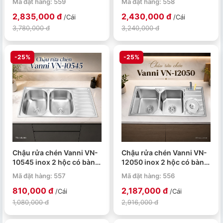
Mã đặt hàng: 559
Mã đặt hàng: 558
2,835,000 đ
2,430,000 đ
/Cái
/Cái
3,780,000 đ
3,240,000 đ
-25%
-25%
Chậu rửa chén Vanni VN-
Chậu rửa chén Vanni VN-
10545 inox 2 hộc có bàn
12050 inox 2 hộc có bàn
chờ 1050x450x230mm
phụ 1200x500x230mm
Mã đặt hàng: 557
Mã đặt hàng: 556
810,000 đ
2,187,000 đ
/Cái
/Cái
1,080,000 đ
2,916,000 đ