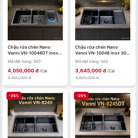
Chậu rửa chén Nano
Chậu rửa chén Nano
Vanni VN-10048DT inox
Vanni VN-10048 inox 304
304 2 hộc
2 hộc 1000x480x230mm
Mã đặt hàng: 563
Mã đặt hàng: 562
1000x480x230mm
4,050,000 đ
3,645,000 đ
/Cái
/Cái
5,400,000 đ
4,860,000 đ
-25%
-25%