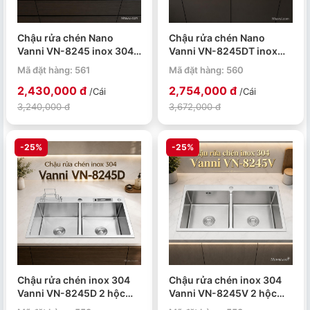
Chậu rửa chén Nano
Chậu rửa chén Nano
Vanni VN-8245 inox 304
Vanni VN-8245DT inox
2 hộc 820x450x230mm
304 2 hộc
Mã đặt hàng: 561
Mã đặt hàng: 560
820x450x230mm
2,430,000 đ
2,754,000 đ
/Cái
/Cái
3,240,000 đ
3,672,000 đ
-25%
-25%
Chậu rửa chén inox 304
Chậu rửa chén inox 304
Vanni VN-8245D 2 hộc
Vanni VN-8245V 2 hộc
820x450x230mm
820x450x230mm