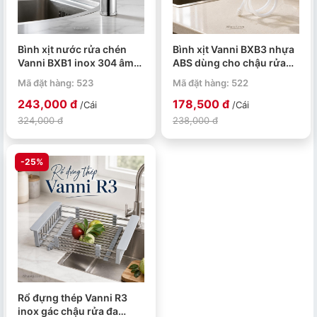
Bình xịt nước rửa chén
Bình xịt Vanni BXB3 nhựa
Vanni BXB1 inox 304 âm
ABS dùng cho chậu rửa
chậu
bếp
Mã đặt hàng: 523
Mã đặt hàng: 522
243,000 đ
178,500 đ
/Cái
/Cái
324,000 đ
238,000 đ
-25%
Rổ đựng thép Vanni R3
inox gác chậu rửa đa