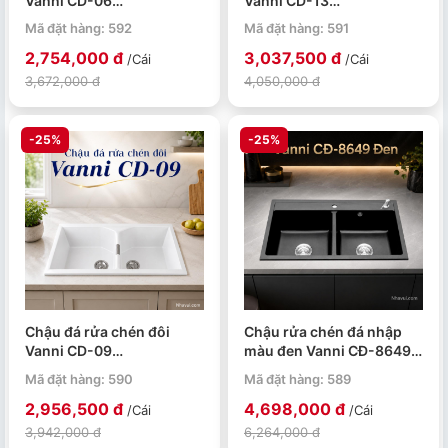
Vanni CD-06
Vanni CD-13
850x470x220mm màu
1100x480x220mm màu
Mã đặt hàng: 592
Mã đặt hàng: 591
trắng
đen
2,754,000 đ
3,037,500 đ
/Cái
/Cái
3,672,000 đ
4,050,000 đ
-25%
-25%
Chậu đá rửa chén đôi
Chậu rửa chén đá nhập
Vanni CD-09
màu đen Vanni CĐ-8649 2
985x480x220mm màu
hộc 860x490x220mm
Mã đặt hàng: 590
Mã đặt hàng: 589
trắng
2,956,500 đ
4,698,000 đ
/Cái
/Cái
3,942,000 đ
6,264,000 đ