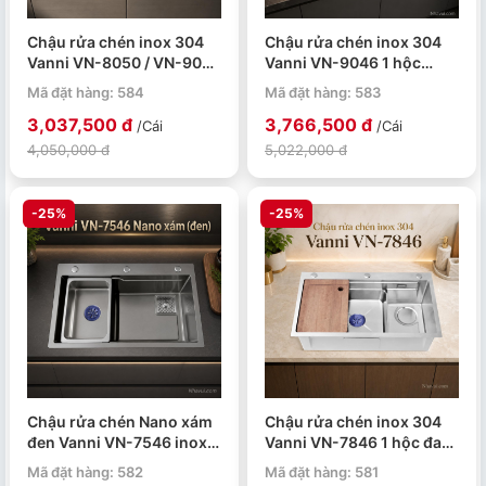
Chậu rửa chén inox 304
Chậu rửa chén inox 304
Vanni VN-8050 / VN-9050
Vanni VN-9046 1 hộc
1 hộc có khay ráo
900x460x230mm
Mã đặt hàng: 584
Mã đặt hàng: 583
3,037,500 đ
3,766,500 đ
/Cái
/Cái
4,050,000 đ
5,022,000 đ
-25%
-25%
Chậu rửa chén Nano xám
Chậu rửa chén inox 304
đen Vanni VN-7546 inox
Vanni VN-7846 1 hộc đa
304 750x460x230mm
năng 780x460x230mm
Mã đặt hàng: 582
Mã đặt hàng: 581