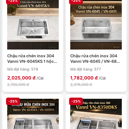
-25%
-25%
Chậu rửa chén inox 304
Chậu rửa chén inox 304
Vanni VN-6045KS 1 hộc
Vanni VN-6045 / VN-6845
600x450x230mm
1 hộc 600–
Mã đặt hàng: 578
Mã đặt hàng: 577
680x450x230mm
2,025,000 đ
1,782,000 đ
/Cái
/Cái
2,700,000 đ
2,376,000 đ
-25%
-25%