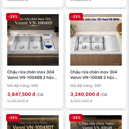
-25%
-25%
Chậu rửa chén inox 304
Chậu rửa chén inox 304
Vanni VN-10048B 2 hộc
Vanni VN-10048 2 hộc
1000x480x230mm
1000x480x230mm
Mã đặt hàng: 566
Mã đặt hàng: 565
3,847,500 đ
3,240,000 đ
/Cái
/Cái
5,130,000 đ
4,320,000 đ
-25%
-25%