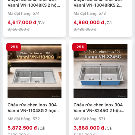
Vanni VN-10048KS 2 hộc
Vanni VN-10048RKS 2
1000x480x230mm
hộc 1000x480x230mm
Mã đặt hàng: 574
Mã đặt hàng: 573
4,617,000 đ
4,860,000 đ
/Cái
/Cái
6,156,000 đ
6,480,000 đ
-25%
-25%
Chậu rửa chén inox 304
Chậu rửa chén inox 304
Vanni VN-11048G 2 hộc
Vanni VN-8245G 2 hộc
dày 3.5mm
dày 3.5mm
Mã đặt hàng: 572
Mã đặt hàng: 571
1100x480x240mm
820x450x230mm
5,872,500 đ
3,888,000 đ
/Cái
/Cái
7,830,000 đ
5,184,000 đ