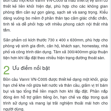
Bồn cầu một khối Vanni VN-C005 là mẫu thiết bị vệ sinh có
thiết kế liền khối hiện đại, phù hợp cho các không gian
phòng tắm cần sự gọn gàng, sạch sẽ và sang trọng. Kiểu
dáng vuông bo mềm ở phần thân tạo cảm giác chắc chắn,
tinh tế và dễ phối hợp với nhiều phong cách nội thất nhà
tắm.
Sản phẩm có kích thước 730 x 400 x 630mm, phù hợp cho
phòng vệ sinh gia đình, căn hộ, khách sạn, homestay, nhà
phố và công trình dân dụng. Tâm xả 300/400mm giúp thuận
tiện hơn khi lắp đặt theo nhiều hiện trạng đường thoát sàn.
Ưu điểm nổi bật
Bồn cầu Vanni VN-C005 được thiết kế dạng một khối, giúp
hạn chế khe nối giữa két nước và thân cầu, giảm vị trí bám
bụi và tạo tổng thể liền mạch hơn khi lắp đặt. Phần nắp
đóng êm hỗ trợ giảm tiếng ồn, hạn chế va đập trong quá
trình sử dụng và mang lại trải nghiệm thoải mái hơn cho
người dùng.