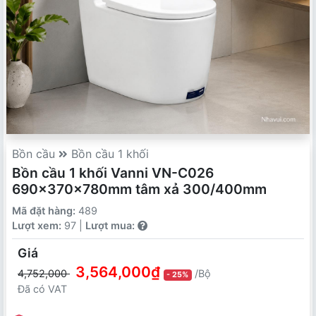
Bồn cầu
Bồn cầu 1 khối
Bồn cầu 1 khối Vanni VN-C026
690x370x780mm tâm xả 300/400mm
Mã đặt hàng:
489
Lượt xem:
97 |
Lượt mua:
Giá
3,564,000₫
4,752,000
/Bộ
- 25%
Đã có VAT