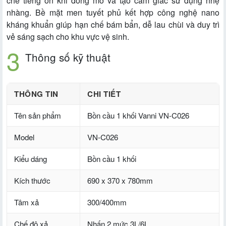
chế tiếng ồn khi đóng mở và tạo cảm giác sử dụng nhẹ
nhàng. Bề mặt men tuyết phủ kết hợp công nghệ nano
kháng khuẩn giúp hạn chế bám bẩn, dễ lau chùi và duy trì
vẻ sáng sạch cho khu vực vệ sinh.
Thông số kỹ thuật
THÔNG TIN
CHI TIẾT
Tên sản phẩm
Bồn cầu 1 khối Vanni VN-C026
Model
VN-C026
Kiểu dáng
Bồn cầu 1 khối
Kích thước
690 x 370 x 780mm
Tâm xả
300/400mm
Chế độ xả
Nhấn 2 mức 3L/6L