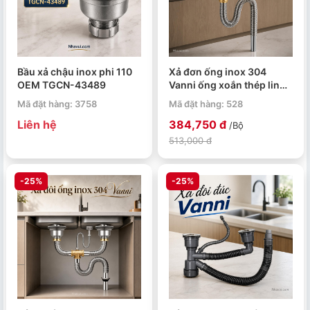
Bầu xả chậu inox phi 110
Xả đơn ống inox 304
OEM TGCN-43489
Vanni ống xoắn thép linh
hoạt chống rò
Mã đặt hàng: 3758
Mã đặt hàng: 528
Liên hệ
384,750 đ
/Bộ
513,000 đ
-25%
-25%