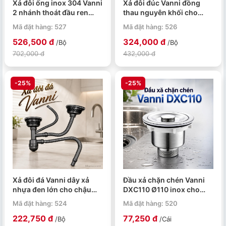
Xả đôi ống inox 304 Vanni
Xả đôi đúc Vanni đồng
2 nhánh thoát đầu ren
thau nguyên khối cho
đồng
chậu rửa đôi
Mã đặt hàng: 527
Mã đặt hàng: 526
526,500 đ
324,000 đ
/Bộ
/Bộ
702,000 đ
432,000 đ
-25%
-25%
Xả đôi đá Vanni dây xả
Đầu xả chặn chén Vanni
nhựa đen lớn cho chậu
DXC110 Ø110 inox cho
rửa đôi
chậu rửa
Mã đặt hàng: 524
Mã đặt hàng: 520
222,750 đ
77,250 đ
/Bộ
/Cái