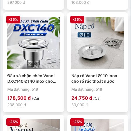
297,000 đ
103,000 đ
-25%
-25%
Đầu xả chặn chén Vanni
Nắp rổ Vanni Ø110 inox
DXC140 Ø140 inox cho
cho rổ rác thoát nước
chậu rửa
Mã đặt hàng: 519
Mã đặt hàng: 518
178,500 đ
24,750 đ
/Cái
/Cái
238,000 đ
33,000 đ
-25%
-25%