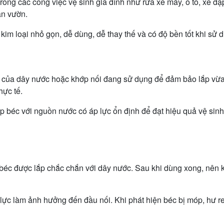
ng các công việc vệ sinh gia đình như rửa xe máy, ô tô, xe đạp,
ân vườn.
m loại nhỏ gọn, dễ dùng, dễ thay thế và có độ bền tốt khi sử
ối của dây nước hoặc khớp nối đang sử dụng để đảm bảo lắp vừa
hực tế.
p béc với nguồn nước có áp lực ổn định để đạt hiệu quả vệ sinh
béc được lắp chắc chắn với dây nước. Sau khi dùng xong, nên k
ực làm ảnh hưởng đến đầu nối. Khi phát hiện béc bị móp, hư ren h