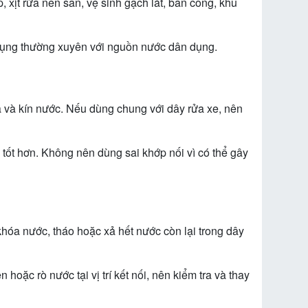
 xịt rửa nền sân, vệ sinh gạch lát, ban công, khu
 dụng thường xuyên với nguồn nước dân dụng.
 và kín nước. Nếu dùng chung với dây rửa xe, nên
 tốt hơn. Không nên dùng sai khớp nối vì có thể gây
hóa nước, tháo hoặc xả hết nước còn lại trong dây
oặc rò nước tại vị trí kết nối, nên kiểm tra và thay