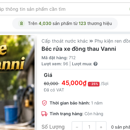
Trên
4,030
sản phẩm từ
123
thương hiệu
Cấp thoát nước khác
Phụ kiện ren đồ
Béc rửa xe đồng thau Vanni
Mã đặt hàng:
712
Lượt xem:
96 |
Lượt mua:
Giá
45,000₫
60,000
/Sợi
- 25%
Đã có VAT
Thời gian bảo hành:
1 năm
Tình trạng hàng:
Còn hàng
Số Lượng
−
+
0 sản ph