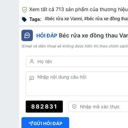
Xem tất cả 713 sản phẩm của thương hiệ
#béc rửa xe Vanni
,
#béc rửa xe đồng tha
Tags:
Béc rửa xe đồng thau Va
HỎI ĐÁP
(Email và điện thoại sẽ không được hiển thị theo chính sác
882831
GỬI HỎI ĐÁP