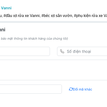
u
Vanni
u
,
#đầu xịt rửa xe Vanni
,
#béc xịt sân vườn
,
#phụ kiện rửa xe V
nni
h bảo mật thông tin khách hàng của chúng tôi)
Đổi mã khác