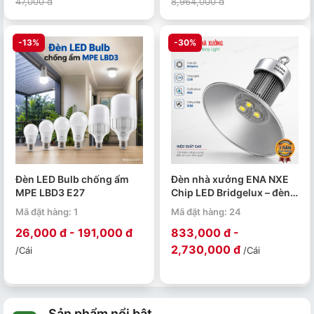
47,000 đ
8,964,000 đ
-13%
-30%
Đèn LED Bulb chống ẩm
Đèn nhà xưởng ENA NXE
MPE LBD3 E27
Chip LED Bridgelux – đèn
LED Highbay 50W đến
Mã đặt hàng: 1
Mã đặt hàng: 24
250W
26,000 đ - 191,000 đ
833,000 đ -
2,730,000 đ
/Cái
/Cái
Sản phẩm nổi bật