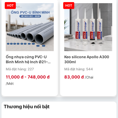
HOT
HOT
Ống nhựa cứng PVC-U
Keo silicone Apollo A300
Bình Minh hệ Inch Ø21–
300ml
Ø220 PN4–PN15. Quy cách
Mã đặt hàng: 227
Mã đặt hàng: 544
4m/ 1 ống.
11,000 đ - 748,000 đ
83,000 đ
/Chai
/Mét
Thương hiệu nổi bật