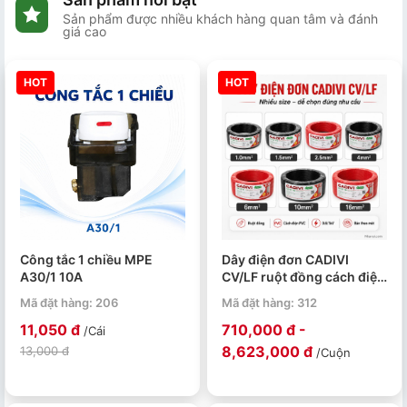
Sản phẩm được nhiều khách hàng quan tâm và đánh
giá cao
HOT
HOT
Công tắc 1 chiều MPE
Dây điện đơn CADIVI
A30/1 10A
CV/LF ruột đồng cách điện
PVC 0.6/1kV cuộn 100m
Mã đặt hàng: 206
Mã đặt hàng: 312
11,050 đ
710,000 đ -
/Cái
8,623,000 đ
13,000 đ
/Cuộn