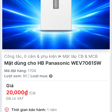
Công tắc, ổ cắm & phụ kiện
Mặt lắp CB & MCB
Mặt dùng cho HB Panasonic WEV7061SW
Mã đặt hàng:
1704
Lượt xem:
90 |
Lượt mua:
Giá
20,000₫
/Cái
Đã có VAT
Thời gian bảo hành:
1 năm