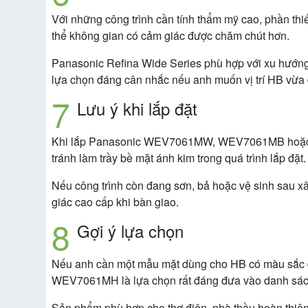
Với những công trình cần tính thẩm mỹ cao, phần thi
thể không gian có cảm giác được chăm chút hơn.
Panasonic Refina Wide Series phù hợp với xu hướ
lựa chọn đáng cân nhắc nếu anh muốn vị trí HB vừa 
Lưu ý khi lắp đặt
Khi lắp Panasonic WEV7061MW, WEV7061MB hoặc WEV7
tránh làm trầy bề mặt ánh kim trong quá trình lắp đặt.
Nếu công trình còn đang sơn, bả hoặc vệ sinh sau x
giác cao cấp khi bàn giao.
Gợi ý lựa chọn
Nếu anh cần một mẫu mặt dùng cho HB có màu sắc đ
WEV7061MH là lựa chọn rất đáng đưa vào danh sách
Sản phẩm phù hợp cho thợ điện, nhà thầu hoàn thiện, 