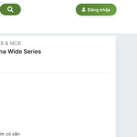
Đăng nhập
CB & MCB
na Wide Series
ẩm có sẵn