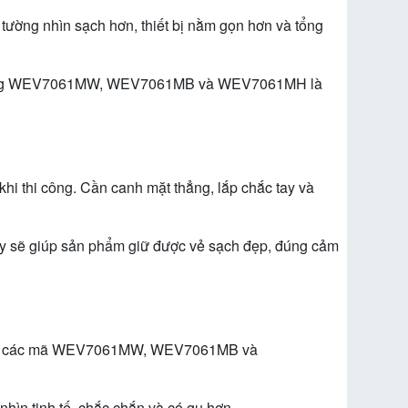
 tường nhìn sạch hơn, thiết bị nằm gọn hơn và tổng
ọn. Dòng WEV7061MW, WEV7061MB và WEV7061MH là
thi công. Cần canh mặt thẳng, lắp chắc tay và
vậy sẽ giúp sản phẩm giữ được vẻ sạch đẹp, đúng cảm
sonic, các mã WEV7061MW, WEV7061MB và
nhìn tinh tế, chắc chắn và có gu hơn.