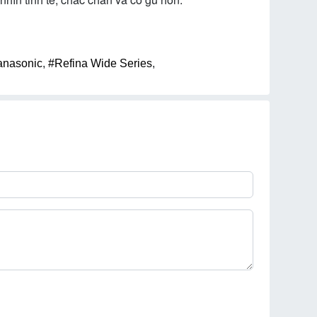
anasonic
,
#Refina Wide Series
,