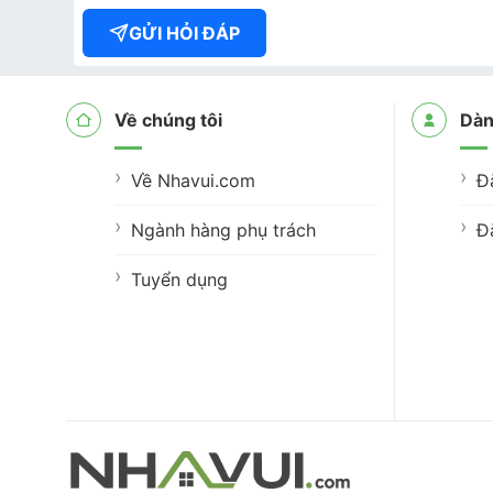
GỬI HỎI ĐÁP
Về chúng tôi
Dàn
Về Nhavui.com
Đ
Ngành hàng phụ trách
Đ
Tuyển dụng