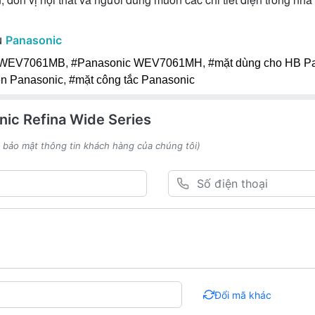
u
Panasonic
 WEV7061MB
,
#Panasonic WEV7061MH
,
#mặt dùng cho HB P
iện Panasonic
,
#mặt công tắc Panasonic
ic Refina Wide Series
h bảo mật thông tin khách hàng của chúng tôi)
Đổi mã khác