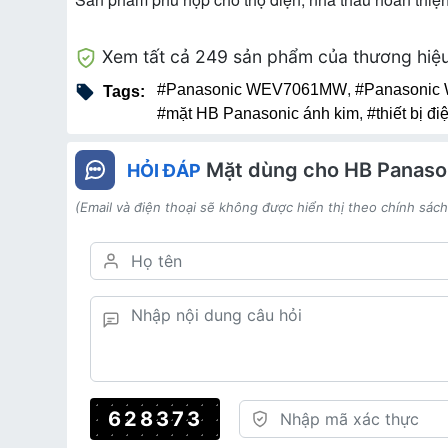
Xem tất cả 249 sản phẩm của thương hiệ
#Panasonic WEV7061MW
,
#Panasonic
Tags:
#mặt HB Panasonic ánh kim
,
#thiết bị đ
Mặt dùng cho HB Panason
HỎI ĐÁP
(Email và điện thoại sẽ không được hiển thị theo chính sác
628373