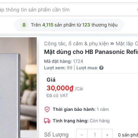
Trên
4,115
sản phẩm từ
123
thương hiệu
Công tắc, ổ cắm & phụ kiện
Mặt lắp 
Mặt dùng cho HB Panasonic Refi
Mã đặt hàng:
1724
Lượt xem:
99 |
Lượt mua:
Giá
30,000₫
/Cái
Đã có VAT
Thời gian bảo hành:
1 năm
Tình trạng hàng:
Còn hàng
Số Lượng
−
+
0 sản ph