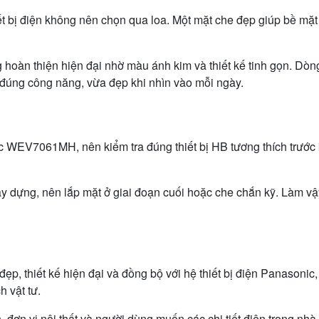
ết bị điện không nên chọn qua loa. Một mặt che đẹp giúp bề mặt
ng hoàn thiện hiện đại nhờ màu ánh kim và thiết kế tinh g
đúng công năng, vừa đẹp khi nhìn vào mỗi ngày.
061MH, nên kiểm tra đúng thiết bị HB tương thích trước khi 
ây dựng, nên lắp mặt ở giai đoạn cuối hoặc che chắn kỹ. Làm 
ẹp, thiết kế hiện đại và đồng bộ với hệ thiết bị điện Pana
 vật tư.
đơn vị nội thất và người dùng muốn các chi tiết điện trong nhà 