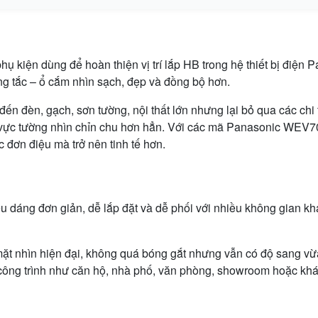
 kiện dùng để hoàn thiện vị trí lắp HB trong hệ thiết bị điện 
ng tắc – ổ cắm nhìn sạch, đẹp và đồng bộ hơn.
ến đèn, gạch, sơn tường, nội thất lớn nhưng lại bỏ qua các chi t
 khu vực tường nhìn chỉn chu hơn hẳn. Với các mã Panasoni
 đơn điệu mà trở nên tinh tế hơn.
dáng đơn giản, dễ lắp đặt và dễ phối với nhiều không gian kh
t nhìn hiện đại, không quá bóng gắt nhưng vẫn có độ sang vừa 
c công trình như căn hộ, nhà phố, văn phòng, showroom hoặc kh