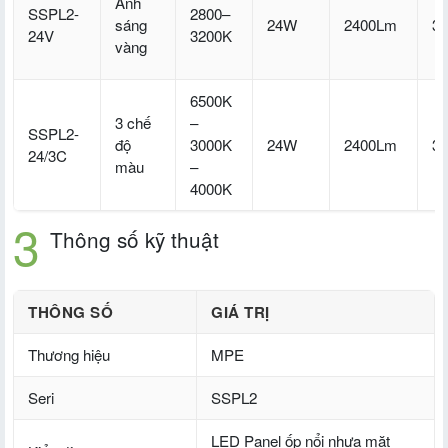
Ánh
SSPL2-
2800–
sáng
24W
2400Lm
3
24V
3200K
vàng
6500K
3 chế
–
SSPL2-
độ
3000K
24W
2400Lm
3
24/3C
màu
–
4000K
Thông số kỹ thuật
THÔNG SỐ
GIÁ TRỊ
Thương hiệu
MPE
Seri
SSPL2
LED Panel ốp nổi nhựa mặt