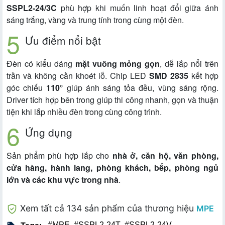
SSPL2-24/3C
phù hợp khi muốn linh hoạt đổi giữa ánh
sáng trắng, vàng và trung tính trong cùng một đèn.
Ưu điểm nổi bật
Đèn có kiểu dáng
mặt vuông mỏng gọn
, dễ lắp nổi trên
trần và không cần khoét lỗ. Chip LED
SMD 2835
kết hợp
góc chiếu
110°
giúp ánh sáng tỏa đều, vùng sáng rộng.
Driver tích hợp bên trong giúp thi công nhanh, gọn và thuận
tiện khi lắp nhiều đèn trong cùng công trình.
Ứng dụng
Sản phẩm phù hợp lắp cho
nhà ở, căn hộ, văn phòng,
cửa hàng, hành lang, phòng khách, bếp, phòng ngủ
lớn và các khu vực trong nhà
.
Xem tất cả 134 sản phẩm của thương hiệu
MPE
#MPE
,
#SSPL2-24T
,
#SSPL2-24V
,