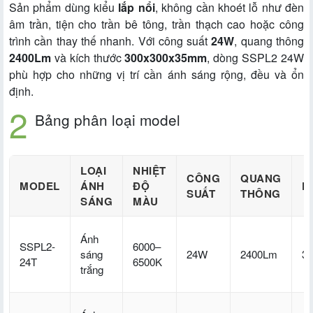
Sản phẩm dùng kiểu
lắp nổi
, không cần khoét lỗ như đèn
âm trần, tiện cho trần bê tông, trần thạch cao hoặc công
trình cần thay thế nhanh. Với công suất
24W
, quang thông
2400Lm
và kích thước
300x300x35mm
, dòng SSPL2 24W
phù hợp cho những vị trí cần ánh sáng rộng, đều và ổn
định.
Bảng phân loại model
LOẠI
NHIỆT
CÔNG
QUANG
MODEL
ÁNH
ĐỘ
K
SUẤT
THÔNG
SÁNG
MÀU
Ánh
SSPL2-
6000–
sáng
24W
2400Lm
3
24T
6500K
trắng