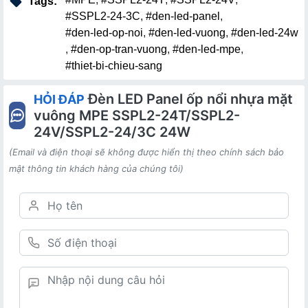
Tags:
#SSPL2-24-3C
,
#den-led-panel
,
#den-led-op-noi
,
#den-led-vuong
,
#den-led-24w
,
#den-op-tran-vuong
,
#den-led-mpe
,
#thiet-bi-chieu-sang
Đèn LED Panel ốp nổi nhựa mặt
HỎI ĐÁP
vuông MPE SSPL2-24T/SSPL2-
24V/SSPL2-24/3C 24W
(Email và điện thoại sẽ không được hiển thị theo chính sách bảo
mật thông tin khách hàng của chúng tôi)