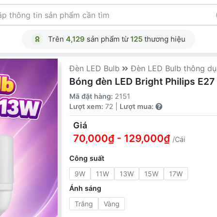
Trên
4,129
sản phẩm từ
125
thương hiệu
Đèn LED Bulb
Đèn LED Bulb thông d
Bóng đèn LED Bright Philips E27
Mã đặt hàng:
2151
Lượt xem:
72 |
Lượt mua:
Giá
70,000₫ - 129,000₫
/Cái
Công suất
9W
11W
13W
15W
17W
Ánh sáng
Trắng
Vàng