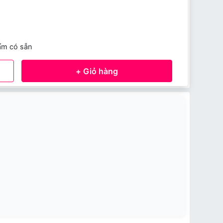
ẩm có sẵn
+ Giỏ hàng