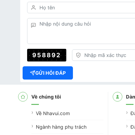
958892
GỬI HỎI ĐÁP
Về chúng tôi
Dàn
Về Nhavui.com
Đ
Ngành hàng phụ trách
Đ