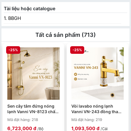
Tài liệu hoặc catalogue
1. BBGH
Tất cả sản phẩm (713)
-25%
-25%
Sen cây tắm đứng nóng
Vòi lavabo nóng lạnh
lạnh Vanni VN-8123 chất
Vanni VN-243 đồng thau
liệu đồng thau mạ vàng
mạ vàng
Mã đặt hàng: 218
Mã đặt hàng: 219
6,723,000 đ
1,093,500 đ
/Bộ
/Cái