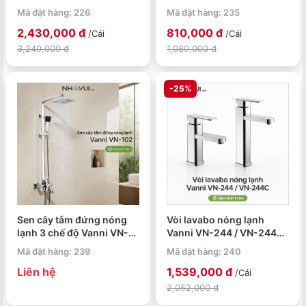
30cm màu vàng
phủ nano đen
Mã đặt hàng: 226
Mã đặt hàng: 235
2,430,000 đ
810,000 đ
/Cái
/Cái
3,240,000 đ
1,080,000 đ
-25%
Sen cây tắm đứng nóng
Vòi lavabo nóng lạnh
lạnh 3 chế độ Vanni VN-
Vanni VN-244 / VN-244C
102 đồng thau mạ chrome
đồng thau mạ chrome
Mã đặt hàng: 239
Mã đặt hàng: 240
Liên hệ
1,539,000 đ
/Cái
2,052,000 đ