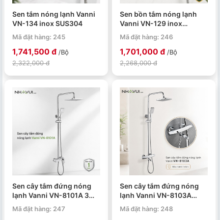
Sen tắm nóng lạnh Vanni
Sen bồn tắm nóng lạnh
VN-134 inox SUS304
Vanni VN-129 inox
SUS304
Mã đặt hàng: 245
Mã đặt hàng: 246
1,741,500 đ
1,701,000 đ
/Bộ
/Bộ
2,322,000 đ
2,268,000 đ
Sen cây tắm đứng nóng
Sen cây tắm đứng nóng
lạnh Vanni VN-8101A 3
lạnh Vanni VN-8103A
chế độ đồng thau mạ
chỉnh nhiệt độ 3 chế độ
Mã đặt hàng: 247
Mã đặt hàng: 248
chrome
đồng thau mạ chrome