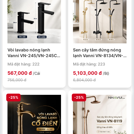
Vòi lavabo nóng lạnh
Sen cây tắm đứng nóng
Vanni VN-245/VN-245C
lạnh Vanni VN-8134/VN-
đồng thau phủ nano đen
8135/VN-8136 đồng thau
Mã đặt hàng: 222
Mã đặt hàng: 223
cao cấp
567,000 đ
5,103,000 đ
/Cái
/Bộ
756,000 đ
6,804,000 đ
-25%
-25%