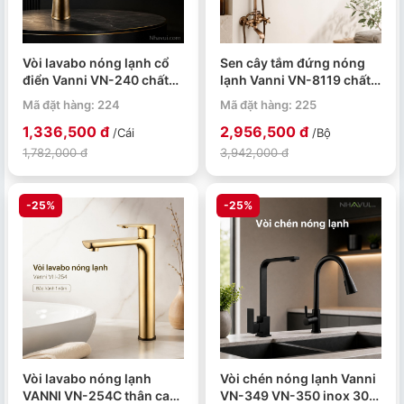
Vòi lavabo nóng lạnh cổ
Sen cây tắm đứng nóng
điển Vanni VN-240 chất
lạnh Vanni VN-8119 chất
liệu đồng thau cao 30cm
liệu đồng thau cổ điển
Mã đặt hàng: 224
Mã đặt hàng: 225
1,336,500 đ
2,956,500 đ
/Cái
/Bộ
1,782,000 đ
3,942,000 đ
-25%
-25%
Vòi lavabo nóng lạnh
Vòi chén nóng lạnh Vanni
VANNI VN-254C thân cao
VN-349 VN-350 inox 304