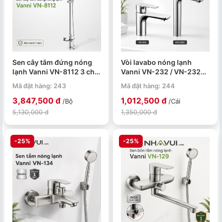
Sen cây tắm đứng nóng
Vòi lavabo nóng lạnh
lạnh Vanni VN-8112 3 chế
Vanni VN-232 / VN-232C
độ đồng thau mạ chrome
đồng thau mạ chrome
Mã đặt hàng: 243
Mã đặt hàng: 244
3,847,500 đ
1,012,500 đ
/Bộ
/Cái
5,130,000 đ
1,350,000 đ
-25%
-25%