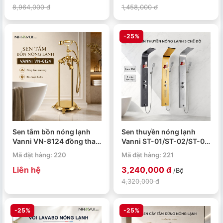
8,964,000 đ
1,458,000 đ
-25%
Sen tắm bồn nóng lạnh
Sen thuyền nóng lạnh
Vanni VN-8124 đồng thau
Vanni ST-01/ST-02/ST-03
mạ vàng
inox 304 5 chế độ
Mã đặt hàng: 220
Mã đặt hàng: 221
Liên hệ
3,240,000 đ
/Bộ
4,320,000 đ
-25%
-25%