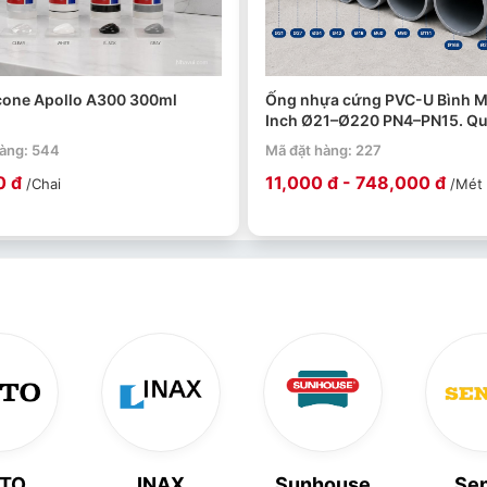
icone Apollo A300 300ml
Ống nhựa cứng PVC-U Bình M
Inch Ø21–Ø220 PN4–PN15. Qu
4m/ 1 ống.
hàng: 544
Mã đặt hàng: 227
0 đ
11,000 đ - 748,000 đ
/Chai
/Mét
TO
INAX
Sunhouse
Se