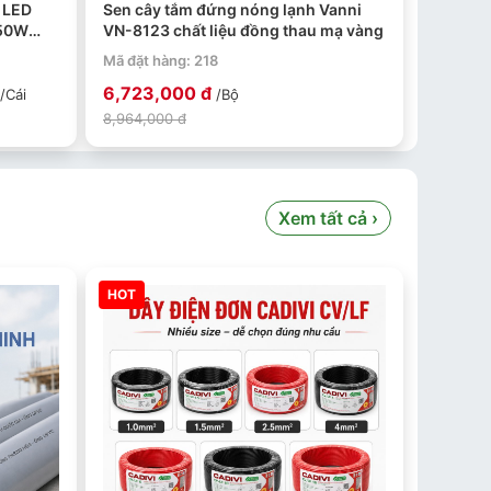
 LED
Sen cây tắm đứng nóng lạnh Vanni
 50W
VN-8123 chất liệu đồng thau mạ vàng
Mã đặt hàng: 218
6,723,000 đ
/Cái
/Bộ
8,964,000 đ
Xem tất cả ›
HOT