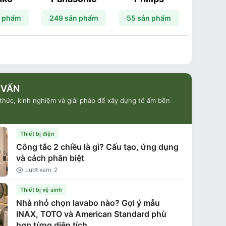
n phẩm
249 sản phẩm
55 sản phẩm
4 sản
 VẤN
 thức, kinh nghiệm và giải pháp để xây dựng tổ ấm bền
Thiết bị điện
Công tắc 2 chiều là gì? Cấu tạo, ứng dụng
và cách phân biệt
Lượt xem: 2
Thiết bị vệ sinh
Nhà nhỏ chọn lavabo nào? Gợi ý mẫu
INAX, TOTO và American Standard phù
hợp từng diện tích