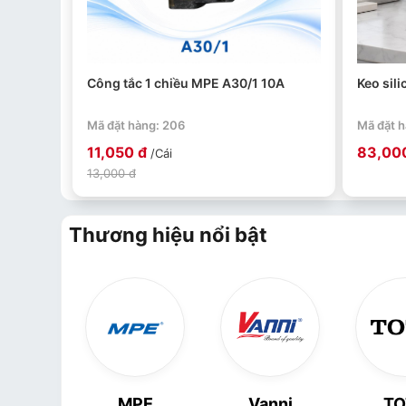
Công tắc 1 chiều MPE A30/1 10A
Keo sil
Mã đặt hàng: 206
Mã đặt 
11,050 đ
83,00
/Cái
13,000 đ
Thương hiệu nổi bật
divi
MPE
Vanni
TO