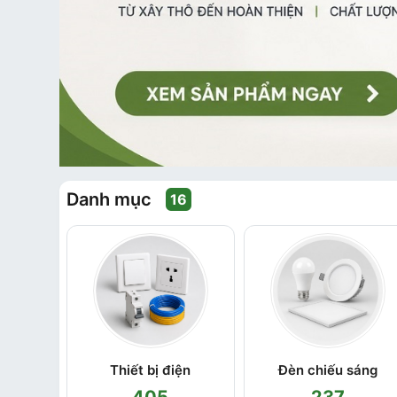
Danh mục
16
 tư khác
Thiết bị điện
Đèn chiếu sáng
405
237