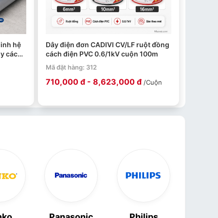
inh hệ
Dây điện đơn CADIVI CV/LF ruột đồng
y cách
cách điện PVC 0.6/1kV cuộn 100m
Mã đặt hàng: 312
710,000 đ - 8,623,000 đ
/Cuộn
nko
Panasonic
Philips
Tiến