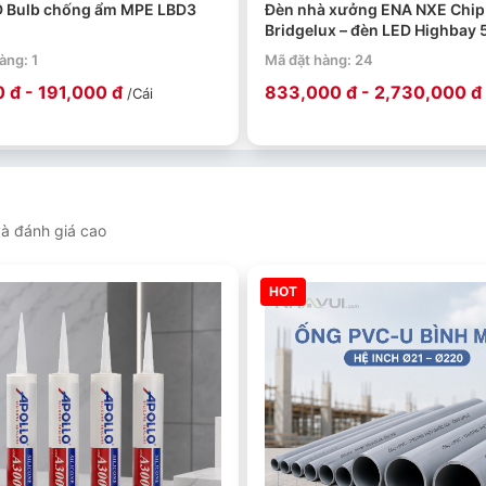
D Bulb chống ẩm MPE LBD3
Đèn nhà xưởng ENA NXE Chip
Bridgelux – đèn LED Highbay
đến 250W
àng: 1
Mã đặt hàng: 24
 đ - 191,000 đ
833,000 đ - 2,730,000 đ
/Cái
à đánh giá cao
HOT