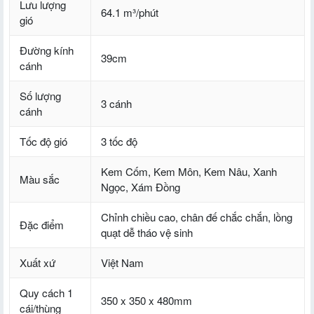
Lưu lượng
64.1 m³/phút
gió
Đường kính
39cm
cánh
Số lượng
3 cánh
cánh
Tốc độ gió
3 tốc độ
Kem Cốm, Kem Môn, Kem Nâu, Xanh
Màu sắc
Ngọc, Xám Đồng
Chỉnh chiều cao, chân đế chắc chắn, lồng
Đặc điểm
quạt dễ tháo vệ sinh
Xuất xứ
Việt Nam
Quy cách 1
350 x 350 x 480mm
cái/thùng