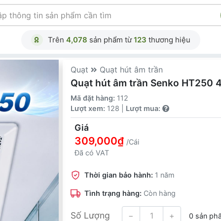
Trên
4,078
sản phẩm từ
123
thương hiệu
Quạt
Quạt hút âm trần
Quạt hút âm trần Senko HT250 
Mã đặt hàng:
112
Lượt xem:
128 |
Lượt mua:
Giá
309,000₫
/Cái
Đã có VAT
Thời gian bảo hành:
1 năm
Tình trạng hàng:
Còn hàng
Số Lượng
−
+
0 sản ph