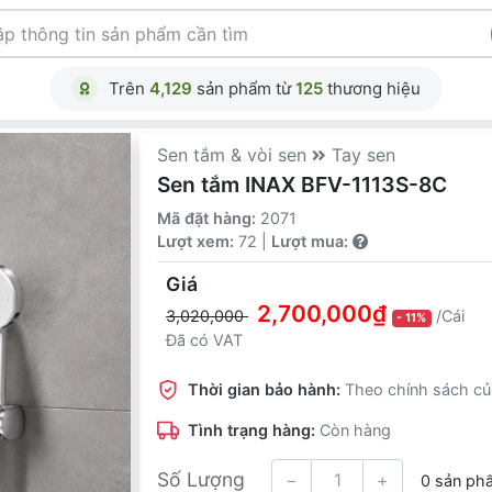
Trên
4,129
sản phẩm từ
125
thương hiệu
Sen tắm & vòi sen
Tay sen
Sen tắm INAX BFV-1113S-8C
Mã đặt hàng:
2071
Lượt xem:
72 |
Lượt mua:
Giá
2,700,000₫
3,020,000
/Cái
- 11%
Đã có VAT
Thời gian bảo hành:
Theo chính sách củ
Tình trạng hàng:
Còn hàng
Số Lượng
−
+
0 sản ph