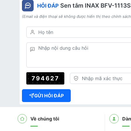
Sen tắm INAX BFV-1113
HỎI ĐÁP
(Email và điện thoại sẽ không được hiển thị theo chính sác
794627
GỬI HỎI ĐÁP
Về chúng tôi
Dàn