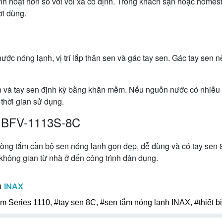
 linh hoạt hơn so với vòi xả cố định. Trong khách sạn hoặc home
ời dùng.
ớc nóng lạnh, vị trí lắp thân sen và gác tay sen. Gác tay sen 
en và tay sen định kỳ bằng khăn mềm. Nếu nguồn nước có nhiều 
thời gian sử dụng.
X BFV-1113S-8C
g tắm cần bộ sen nóng lạnh gọn đẹp, dễ dùng và có tay sen 8
 không gian từ nhà ở đến công trình dân dụng.
u
INAX
ắm Series 1110
,
#tay sen 8C
,
#sen tắm nóng lạnh INAX
,
#thiết b