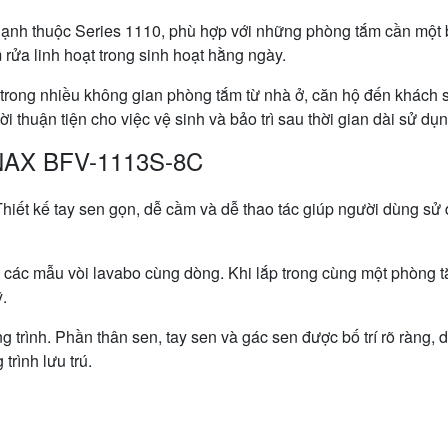
nh thuộc Series 1110, phù hợp với những phòng tắm cần một b
 rửa linh hoạt trong sinh hoạt hằng ngày.
 trong nhiều không gian phòng tắm từ nhà ở, căn hộ đến khách 
 thuận tiện cho việc vệ sinh và bảo trì sau thời gian dài sử dụn
INAX BFV-1113S-8C
iết kế tay sen gọn, dễ cầm và dễ thao tác giúp người dùng sử 
 các mẫu vòi lavabo cùng dòng. Khi lắp trong cùng một phòng tắ
.
trình. Phần thân sen, tay sen và gác sen được bố trí rõ ràng, dễ
trình lưu trú.