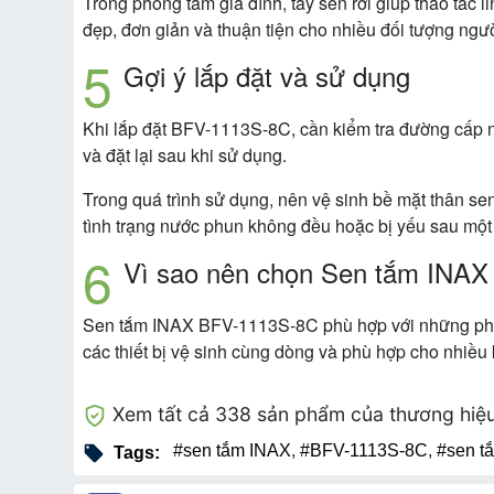
Trong phòng tắm gia đình, tay sen rời giúp thao tác
đẹp, đơn giản và thuận tiện cho nhiều đối tượng ngư
Gợi ý lắp đặt và sử dụng
Khi lắp đặt BFV-1113S-8C, cần kiểm tra đường cấp nư
và đặt lại sau khi sử dụng.
Trong quá trình sử dụng, nên vệ sinh bề mặt thân s
tình trạng nước phun không đều hoặc bị yếu sau một 
Vì sao nên chọn Sen tắm INA
Sen tắm INAX BFV-1113S-8C phù hợp với những phòn
các thiết bị vệ sinh cùng dòng và phù hợp cho nhiều
Xem tất cả 338 sản phẩm của thương hiệ
#sen tắm INAX
,
#BFV-1113S-8C
,
#sen t
Tags: