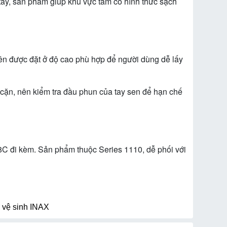
stay, sản phẩm giúp khu vực tắm có hình thức sạch
nên được đặt ở độ cao phù hợp để người dùng dễ lấy
cặn, nên kiểm tra đầu phun của tay sen để hạn chế
C đi kèm. Sản phẩm thuộc Series 1110, dễ phối với
ị vệ sinh INAX