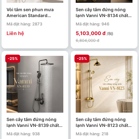
Vòi tắm sen phun mưa
Sen cây tắm đứng nóng
American Standard
lạnh Vanni VN-8134 chất
Signature WF-1772
liệu đồng thau mạ vàng
Mã đặt hàng: 2873
Mã đặt hàng: 946
Liên hệ
5,103,000 đ
/Bộ
6,804,000 đ
-25%
-25%
Sen cây tắm đứng nóng
Sen cây tắm đứng nóng
lạnh Vanni VN-8139 chất
lạnh Vanni VN-8123 chất
liệu đồng thau nano xám 3
liệu đồng thau mạ vàng
Mã đặt hàng: 938
Mã đặt hàng: 218
chế độ