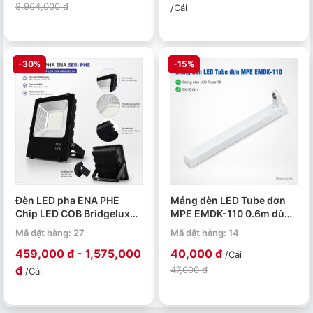
8,964,000 đ
/Cái
-30%
-15%
Đèn LED pha ENA PHE
Máng đèn LED Tube đơn
Chip LED COB Bridgelux
MPE EMDK-110 0.6m dùng
50W 100W 150W 200W
cho bóng T8
Mã đặt hàng: 27
Mã đặt hàng: 14
459,000 đ - 1,575,000
40,000 đ
/Cái
đ
47,000 đ
/Cái