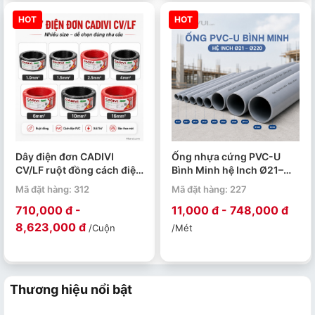
HOT
HOT
Dây điện đơn CADIVI
Ống nhựa cứng PVC-U
CV/LF ruột đồng cách điện
Bình Minh hệ Inch Ø21–
PVC 0.6/1kV cuộn 100m
Ø220 PN4–PN15. Quy cách
Mã đặt hàng: 312
Mã đặt hàng: 227
4m/ 1 ống.
710,000 đ -
11,000 đ - 748,000 đ
8,623,000 đ
/Cuộn
/Mét
Thương hiệu nổi bật