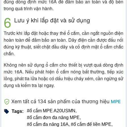
đúng dòng định mức 16A để đảm bảo an toàn và độ bền
trong quá trình vận hành.
Lưu ý khi lắp đặt và sử dụng
Trước khi lắp đặt hoặc thay thế ổ cắm, cần ngắt nguồn điện
hoàn toàn để đảm bảo an toàn. Dây điện cần được đấu nối
đúng kỹ thuật, siết chặt đầu dây và cố định mặt ổ cắm chắc
chắn.
Không nên sử dụng ổ cắm cho thiết bị vượt quá dòng định
mức 16A. Nếu phát hiện ổ cắm nóng bất thường, tiếp xúc
lỏng, phát tia lửa hoặc có dấu hiệu cháy xém, cần ngừng sử
dụng và kiểm tra lại ngay.
Xem tất cả 134 sản phẩm của thương hiệu
MPE
#ổ cắm MPE A20USMN
,
Tags:
#ổ cắm đơn đa năng MPE
,
#ổ cắm đa năng 16A
,
#ổ cắm đế liền MPE
,