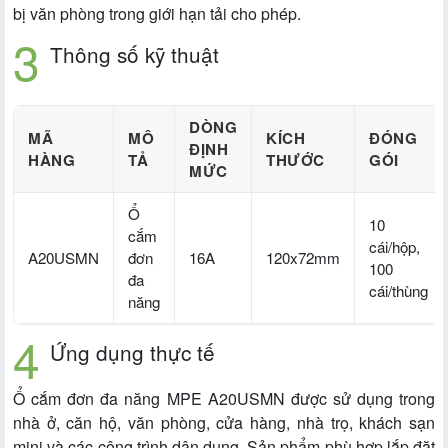
bị văn phòng trong giới hạn tải cho phép.
Thông số kỹ thuật
DÒNG
MÃ
MÔ
KÍCH
ĐÓNG
ĐỊNH
HÀNG
TẢ
THƯỚC
GÓI
MỨC
Ổ
10
cắm
cái/hộp,
A20USMN
đơn
16A
120x72mm
100
đa
cái/thùng
năng
Ứng dụng thực tế
Ổ cắm đơn đa năng MPE A20USMN được sử dụng trong
nhà ở, căn hộ, văn phòng, cửa hàng, nhà trọ, khách sạn
mini và các công trình dân dụng. Sản phẩm phù hợp lắp đặt