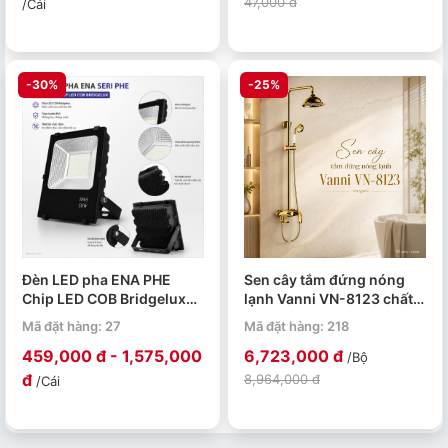
47,000 đ
/Cái
-30%
-25%
Đèn LED pha ENA PHE
Sen cây tắm đứng nóng
Chip LED COB Bridgelux
lạnh Vanni VN-8123 chất
50W 100W 150W 200W
liệu đồng thau mạ vàng
Mã đặt hàng: 27
Mã đặt hàng: 218
459,000 đ - 1,575,000
6,723,000 đ
/Bộ
đ
8,964,000 đ
/Cái