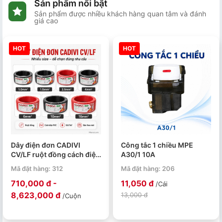
Sản phẩm nổi bật
Sản phẩm được nhiều khách hàng quan tâm và đánh
giá cao
HOT
HOT
Dây điện đơn CADIVI
Công tắc 1 chiều MPE
CV/LF ruột đồng cách điện
A30/1 10A
PVC 0.6/1kV cuộn 100m
Mã đặt hàng: 312
Mã đặt hàng: 206
710,000 đ -
11,050 đ
/Cái
8,623,000 đ
13,000 đ
/Cuộn