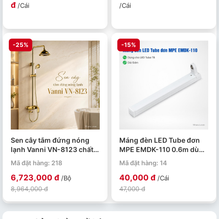
đ
/Cái
/Cái
-25%
-15%
Sen cây tắm đứng nóng
Máng đèn LED Tube đơn
lạnh Vanni VN-8123 chất
MPE EMDK-110 0.6m dùng
liệu đồng thau mạ vàng
cho bóng T8
Mã đặt hàng: 218
Mã đặt hàng: 14
6,723,000 đ
40,000 đ
/Bộ
/Cái
8,964,000 đ
47,000 đ