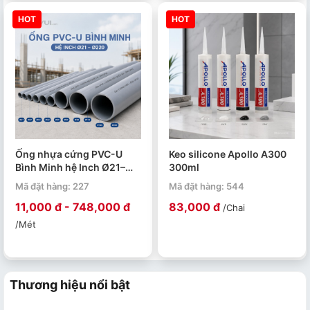
HOT
HOT
Ống nhựa cứng PVC-U
Keo silicone Apollo A300
Bình Minh hệ Inch Ø21–
300ml
Ø220 PN4–PN15. Quy cách
Mã đặt hàng: 227
Mã đặt hàng: 544
4m/ 1 ống.
11,000 đ - 748,000 đ
83,000 đ
/Chai
/Mét
Thương hiệu nổi bật