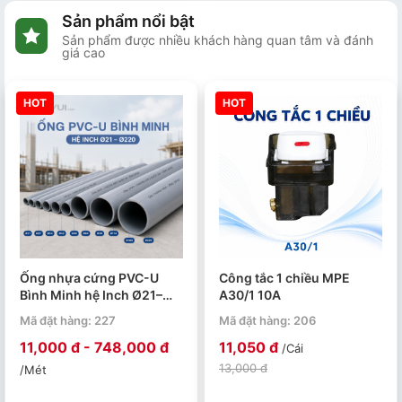
Sản phẩm nổi bật
Sản phẩm được nhiều khách hàng quan tâm và đánh
giá cao
HOT
HOT
Ống nhựa cứng PVC-U
Công tắc 1 chiều MPE
Bình Minh hệ Inch Ø21–
A30/1 10A
Ø220 PN4–PN15. Quy cách
Mã đặt hàng: 227
Mã đặt hàng: 206
4m/ 1 ống.
11,000 đ - 748,000 đ
11,050 đ
/Cái
13,000 đ
/Mét