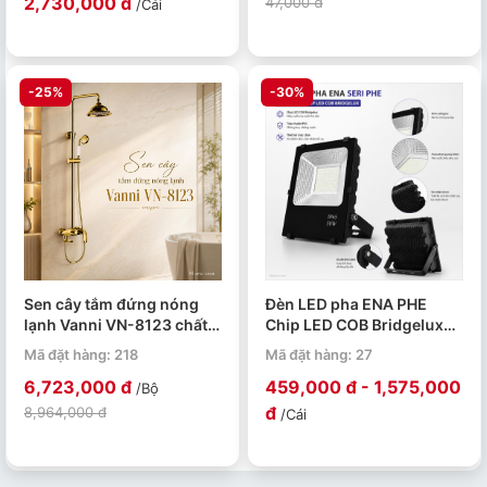
2,730,000 đ
47,000 đ
/Cái
-25%
-30%
Sen cây tắm đứng nóng
Đèn LED pha ENA PHE
lạnh Vanni VN-8123 chất
Chip LED COB Bridgelux
liệu đồng thau mạ vàng
50W 100W 150W 200W
Mã đặt hàng: 218
Mã đặt hàng: 27
6,723,000 đ
459,000 đ - 1,575,000
/Bộ
đ
8,964,000 đ
/Cái