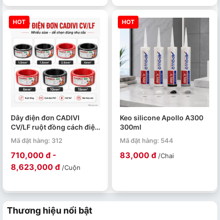
HOT
HOT
Dây điện đơn CADIVI
Keo silicone Apollo A300
CV/LF ruột đồng cách điện
300ml
PVC 0.6/1kV cuộn 100m
Mã đặt hàng: 312
Mã đặt hàng: 544
710,000 đ -
83,000 đ
/Chai
8,623,000 đ
/Cuộn
Thương hiệu nổi bật