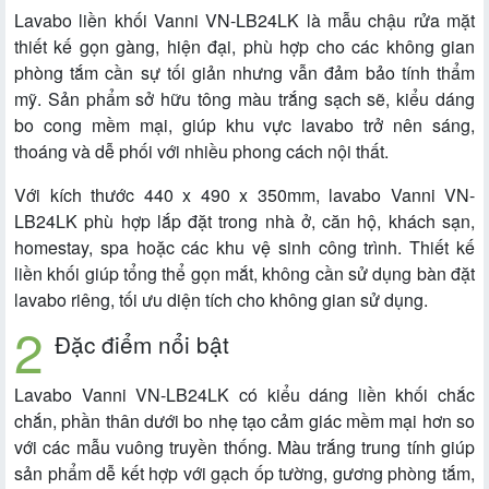
Lavabo liền khối Vanni VN-LB24LK là mẫu chậu rửa mặt
thiết kế gọn gàng, hiện đại, phù hợp cho các không gian
phòng tắm cần sự tối giản nhưng vẫn đảm bảo tính thẩm
mỹ. Sản phẩm sở hữu tông màu trắng sạch sẽ, kiểu dáng
bo cong mềm mại, giúp khu vực lavabo trở nên sáng,
thoáng và dễ phối với nhiều phong cách nội thất.
Với kích thước 440 x 490 x 350mm, lavabo Vanni VN-
LB24LK phù hợp lắp đặt trong nhà ở, căn hộ, khách sạn,
homestay, spa hoặc các khu vệ sinh công trình. Thiết kế
liền khối giúp tổng thể gọn mắt, không cần sử dụng bàn đặt
lavabo riêng, tối ưu diện tích cho không gian sử dụng.
Đặc điểm nổi bật
Lavabo Vanni VN-LB24LK có kiểu dáng liền khối chắc
chắn, phần thân dưới bo nhẹ tạo cảm giác mềm mại hơn so
với các mẫu vuông truyền thống. Màu trắng trung tính giúp
sản phẩm dễ kết hợp với gạch ốp tường, gương phòng tắm,