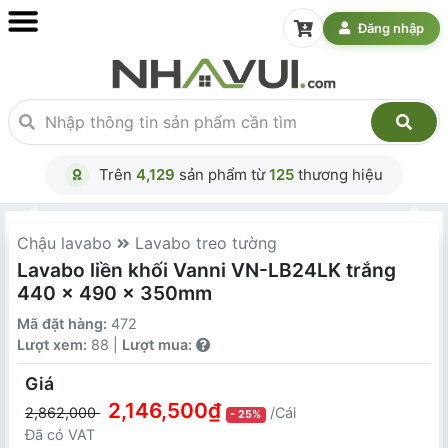
Đăng nhập
Trên
4,129
sản phẩm từ
125
thương hiệu
Chậu lavabo
Lavabo treo tường
Lavabo liền khối Vanni VN-LB24LK trắng
440 x 490 x 350mm
Mã đặt hàng:
472
Lượt xem:
88 |
Lượt mua:
Giá
2,146,500₫
2,862,000
/Cái
- 25%
Đã có VAT