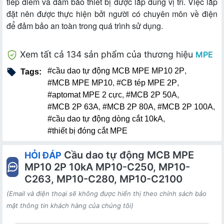
tiếp điểm và đảm bảo thiết bị được lắp đúng vị trí. Việc lắp
đặt nên được thực hiện bởi người có chuyên môn về điện
để đảm bảo an toàn trong quá trình sử dụng.
Xem tất cả 134 sản phẩm của thương hiệu
MPE
#cầu dao tự động MCB MPE MP10 2P
,
Tags:
#MCB MPE MP10
,
#CB tép MPE 2P
,
#aptomat MPE 2 cực
,
#MCB 2P 50A
,
#MCB 2P 63A
,
#MCB 2P 80A
,
#MCB 2P 100A
,
#cầu dao tự động dòng cắt 10kA
,
#thiết bị đóng cắt MPE
Cầu dao tự động MCB MPE
HỎI ĐÁP
MP10 2P 10kA MP10-C250, MP10-
C263, MP10-C280, MP10-C2100
(Email và điện thoại sẽ không được hiển thị theo chính sách bảo
mật thông tin khách hàng của chúng tôi)