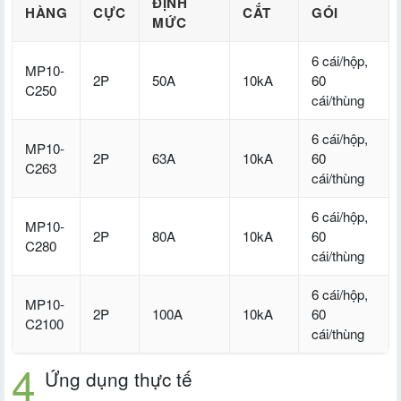
ĐỊNH
HÀNG
CỰC
CẮT
GÓI
MỨC
6 cái/hộp,
MP10-
2P
50A
10kA
60
C250
cái/thùng
6 cái/hộp,
MP10-
2P
63A
10kA
60
C263
cái/thùng
6 cái/hộp,
MP10-
2P
80A
10kA
60
C280
cái/thùng
6 cái/hộp,
MP10-
2P
100A
10kA
60
C2100
cái/thùng
Ứng dụng thực tế