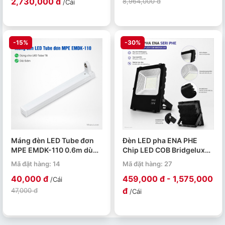
2,730,000 đ
8,964,000 đ
/Cái
-15%
-30%
Máng đèn LED Tube đơn
Đèn LED pha ENA PHE
MPE EMDK-110 0.6m dùng
Chip LED COB Bridgelux
cho bóng T8
50W 100W 150W 200W
Mã đặt hàng: 14
Mã đặt hàng: 27
40,000 đ
459,000 đ - 1,575,000
/Cái
đ
47,000 đ
/Cái