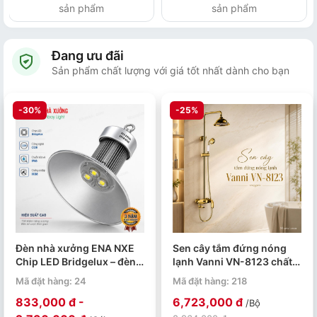
sản phẩm
sản phẩm
Đang ưu đãi
Sản phẩm chất lượng với giá tốt nhất dành cho bạn
-30%
-25%
Đèn nhà xưởng ENA NXE
Sen cây tắm đứng nóng
Chip LED Bridgelux – đèn
lạnh Vanni VN-8123 chất
LED Highbay 50W đến
liệu đồng thau mạ vàng
Mã đặt hàng: 24
Mã đặt hàng: 218
250W
833,000 đ -
6,723,000 đ
/Bộ