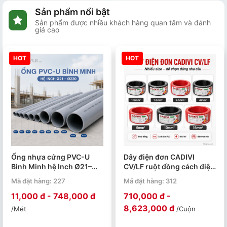
Sản phẩm nổi bật
Sản phẩm được nhiều khách hàng quan tâm và đánh
giá cao
HOT
HOT
Ống nhựa cứng PVC-U
Dây điện đơn CADIVI
Bình Minh hệ Inch Ø21–
CV/LF ruột đồng cách điện
Ø220 PN4–PN15. Quy cách
PVC 0.6/1kV cuộn 100m
Mã đặt hàng: 227
Mã đặt hàng: 312
4m/ 1 ống.
11,000 đ - 748,000 đ
710,000 đ -
8,623,000 đ
/Mét
/Cuộn