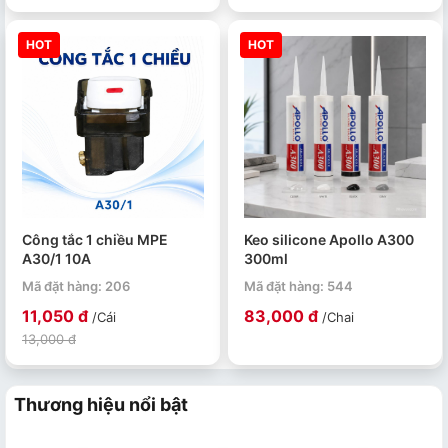
HOT
HOT
Công tắc 1 chiều MPE
Keo silicone Apollo A300
A30/1 10A
300ml
Mã đặt hàng: 206
Mã đặt hàng: 544
11,050 đ
83,000 đ
/Cái
/Chai
13,000 đ
Thương hiệu nổi bật