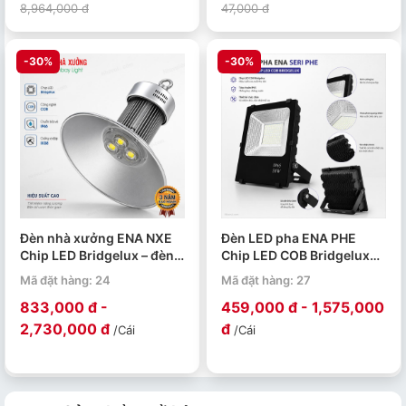
8,964,000 đ
47,000 đ
-30%
-30%
Đèn nhà xưởng ENA NXE
Đèn LED pha ENA PHE
Chip LED Bridgelux – đèn
Chip LED COB Bridgelux
LED Highbay 50W đến
50W 100W 150W 200W
Mã đặt hàng: 24
Mã đặt hàng: 27
250W
833,000 đ -
459,000 đ - 1,575,000
2,730,000 đ
đ
/Cái
/Cái