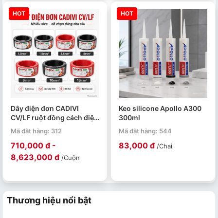
HOT
HOT
Dây điện đơn CADIVI
Keo silicone Apollo A300
CV/LF ruột đồng cách điện
300ml
PVC 0.6/1kV cuộn 100m
Mã đặt hàng: 312
Mã đặt hàng: 544
710,000 đ -
83,000 đ
/Chai
8,623,000 đ
/Cuộn
Thương hiệu nổi bật