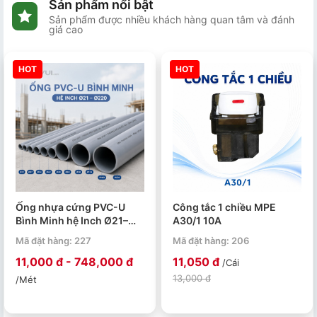
Sản phẩm nổi bật
Sản phẩm được nhiều khách hàng quan tâm và đánh
giá cao
HOT
HOT
Ống nhựa cứng PVC-U
Công tắc 1 chiều MPE
Bình Minh hệ Inch Ø21–
A30/1 10A
Ø220 PN4–PN15. Quy cách
Mã đặt hàng: 227
Mã đặt hàng: 206
4m/ 1 ống.
11,000 đ - 748,000 đ
11,050 đ
/Cái
13,000 đ
/Mét